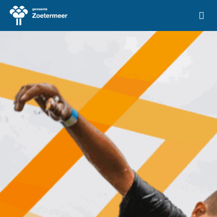
Ga naar de homepage van Vrije Tijd Zoetermeer