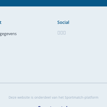
t
Social
tgegevens
Deze website is onderdeel van het Sportmatch-platform