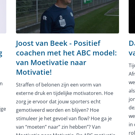
Joost van Beek - Positief
D
g
coachen met het ABC model:
v
van Moetivatie naar
Ti
Motivatie!
Af
we
In
Straffen of belonen zijn een vorm van
al
externe druk en tijdelijke motivatoren. Hoe
jo
zorg je ervoor dat jouw sporters echt
de
ige
gemotiveerd worden en blijven? Hoe
we
stimuleer je het gevoel van flow? Hoe ga je
in
van “moeten” naar” zin hebben”? Van
ro