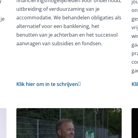
financieringsmogelijkheden voor onderhoud,
r
jo
uitbreiding of verduurzaming van je
on
accommodatie. We behandelen obligaties als
 je
ge
alternatief voor een banklening, het
vri
benutten van je achterban en het succesvol
win
aanvragen van subsidies en fondsen.
ga
pr
co
ga
Klik hier om in te schrijven
Kl