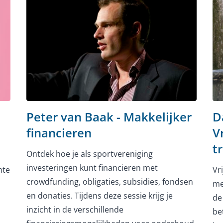
Peter van Baak - Makkelijker
Da
financieren
V
t
Ontdek hoe je als sportvereniging
investeringen kunt financieren met
mte
Vr
crowdfunding, obligaties, subsidies, fondsen
me
en donaties. Tijdens deze sessie krijg je
de
inzicht in de verschillende
be