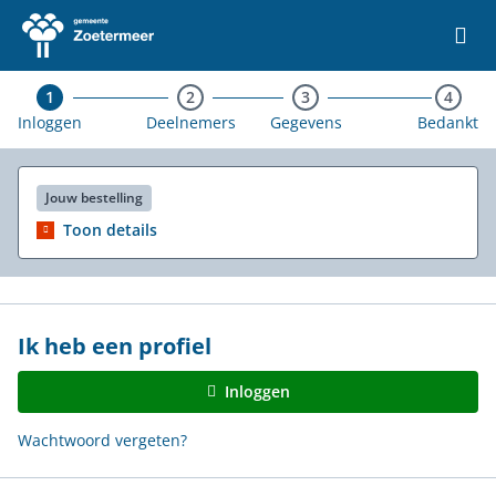
Ga naar de homepage van Vrije Tijd Zoetermeer
1
2
3
4
Inloggen
Deelnemers
Gegevens
Bedankt
Jouw bestelling
Toon details
Ik heb een profiel
Inloggen
Wachtwoord vergeten?